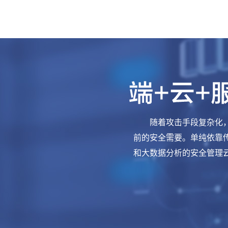
随着攻击手段复杂化
前的安全需要。单纯依靠
和大数据分析的安全管理