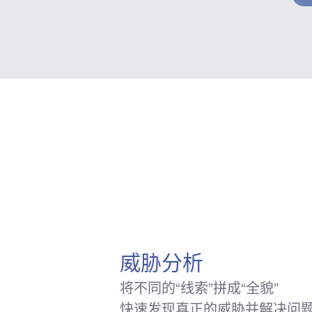
威胁分析
将不同的“线索”拼成“全貌”
快速发现真正的威胁并解决问